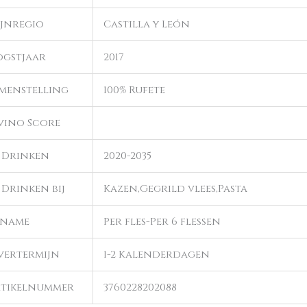
jnregio
Castilla y León
gstjaar
2017
menstelling
100% Rufete
vino Score
 Drinken
2020-2035
 Drinken bij
Kazen,Gegrild vlees,Pasta
fname
Per fles-Per 6 flessen
vertermijn
1-2 Kalenderdagen
tikelnummer
3760228202088