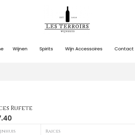
me
Wijnen
Spirits
Wijn Accessoires
Contact
ces Rufete
es
7.40
te
al
jnhuis
Raices