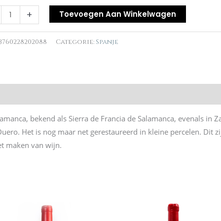
+
Toevoegen Aan Winkelwagen
3760228202088
Categorie:
Spanje
alamanca, bekend als Sierra de Francia de Salamanca, evenals in 
 Duero. Het is nog maar net gerestaureerd in kleine percelen. Dit
et maken van wijn.
n