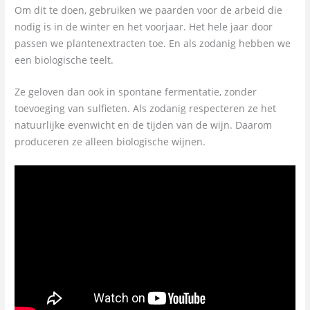
Om dit te doen, gebruiken we paarden voor de arbeid die
nodig is in de winter en het voorjaar. Het hele jaar door
passen we plantenextracten toe. En als zodanig hebben we
een biologische teelt.
Ze geloven dan ook in spontane fermentatie, zonder
toevoeging van sulfieten. Als zodanig respecteren ze het
natuurlijke evenwicht en de tijden van de wijn. Daarom
produceren ze alleen biologische wijnen.