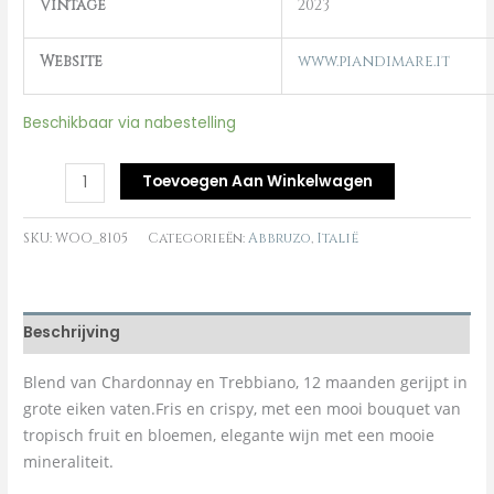
Vintage
2023
Website
www.piandimare.it
Beschikbaar via nabestelling
Toevoegen Aan Winkelwagen
SKU:
WOO_8105
Categorieën:
Abbruzo
,
Italië
Beschrijving
Blend van Chardonnay en Trebbiano, 12 maanden gerijpt in
grote eiken vaten.Fris en crispy, met een mooi bouquet van
tropisch fruit en bloemen, elegante wijn met een mooie
mineraliteit.