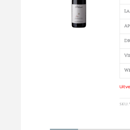
L
Ap
Dr
Vi
We
Uitv
SKU: