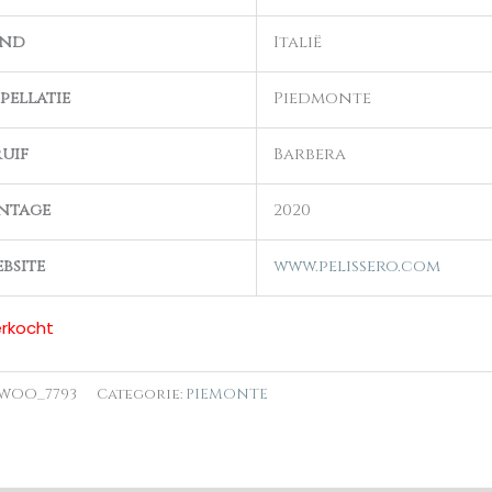
and
Italië
pellatie
Piedmonte
uif
Barbera
ntage
2020
bsite
www.pelissero.com
erkocht
WOO_7793
Categorie:
PIEMONTE