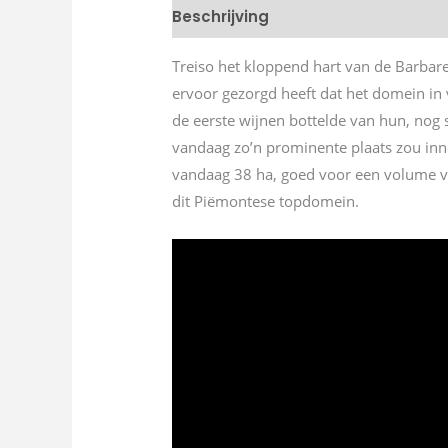
Beschrijving
Treiso het kloppend hart van de Barbare
ervoor gezorgd heeft dat het domein in 
de eerste wijnen bottelde van hun, nog 
vandaag zo’n prominente plaats zou inne
vandaag 38 ha, goed voor een volume van
dit Piëmontese topdomein.