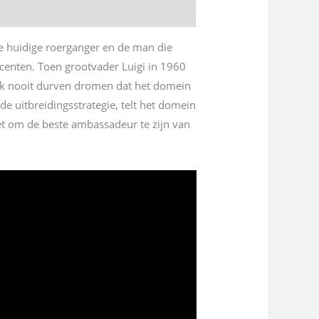
de huidige roerganger en de man die
ucenten. Toen grootvader Luigi in 1960
lijk nooit durven dromen dat het domein
e uitbreidingsstrategie, telt het domein
oet om de beste ambassadeur te zijn van