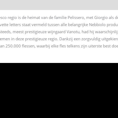
sco regio is de heimat van de familie Pelissero, met Giorgio als 
vette letters staat vermeld tussen alle belangrijke Nebbiolo prod
steeds, meest prestigieuze wijngaard Vanotu, had hij waarschijn
men in deze prestigieuze regio. Dankzij een zorgvuldig uitgekiend
 250.000 flessen, waarbij elke fles telkens zijn uiterste best d