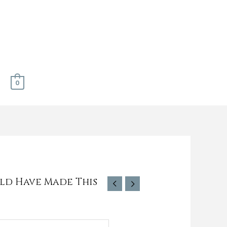
0
uld Have Made This