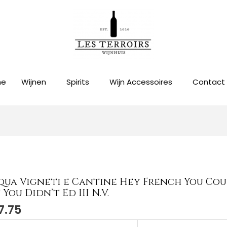
me
Wijnen
Spirits
Wijn Accessoires
Contact
qua Vigneti e Cantine Hey French You Co
qua
 You Didn’t Ed III N.V.
eti
7.75
ine