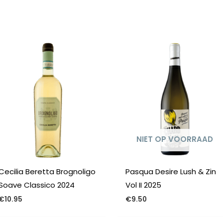
n
NIET OP VOORRAAD
Cecilia Beretta Brognoligo
Pasqua Desire Lush & Zin
Soave Classico 2024
Vol II 2025
€
10.95
€
9.50