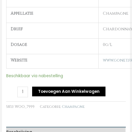
Appellatie
Champagne
Druif
Chardonna
Dosage
0g/L
Website
www.gonet.f
Beschikbaar via nabestelling
Toevoegen Aan Winkelwagen
SKU:
WOO_7999
Categorie:
Champagne