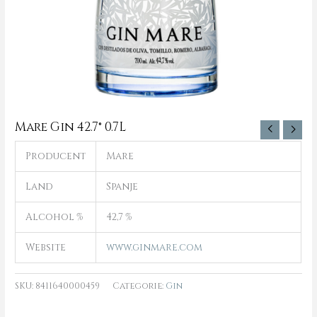
Mare Gin 42.7° 0.7L
Producent
Mare
Land
Spanje
Alcohol %
42,7 %
Website
www.ginmare.com
SKU:
8411640000459
Categorie:
Gin