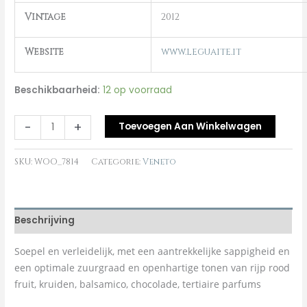
Vintage
2012
Website
www.leguaite.it
Beschikbaarheid:
12 op voorraad
-
+
Toevoegen Aan Winkelwagen
SKU:
WOO_7814
Categorie:
Veneto
Beschrijving
Soepel en verleidelijk, met een aantrekkelijke sappigheid en
een optimale zuurgraad en openhartige tonen van rijp rood
fruit, kruiden, balsamico, chocolade, tertiaire parfums