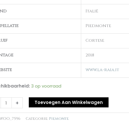
and
Italië
G
pellatie
Piedmonte
al
uif
Cortese
ntage
2018
bsite
www.la-raia.it
hikbaarheid:
3 op voorraad
+
Toevoegen Aan Winkelwagen
WOO_7596
Categorie:
Piemonte