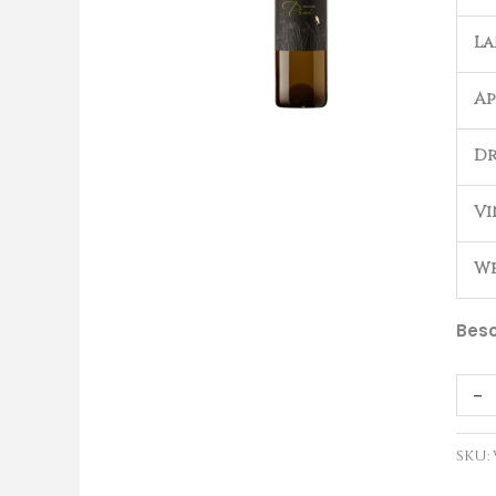
Bio
L
DOC
2018
Ap
aant
Dr
Vi
We
Besc
-
SKU: