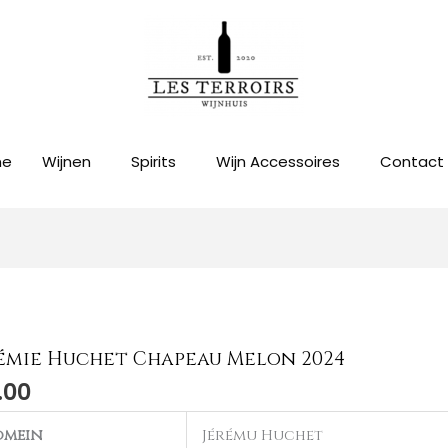
me
Wijnen
Spirits
Wijn Accessoires
Contact
émie Huchet Chapeau Melon 2024
mie
.00
et
peau
omein
Jérému Huchet
n