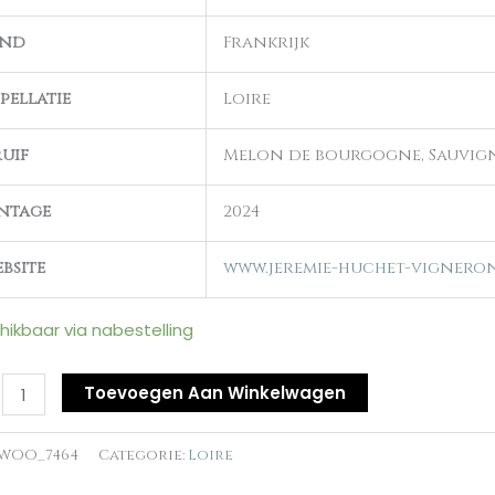
and
Frankrijk
al
pellatie
Loire
uif
Melon de bourgogne, Sauvi
ntage
2024
bsite
www.jeremie-huchet-vigneron
hikbaar via nabestelling
Toevoegen Aan Winkelwagen
WOO_7464
Categorie:
Loire