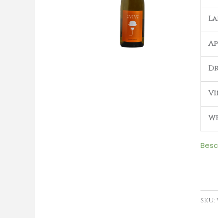
2024
L
aant
Ap
Dr
Vi
We
Besc
SKU: