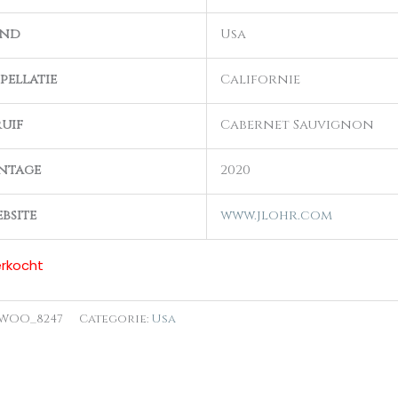
and
Usa
pellatie
Californie
uif
Cabernet Sauvignon
ntage
2020
bsite
www.jlohr.com
erkocht
WOO_8247
Categorie:
Usa
n