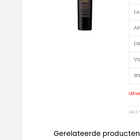
L
Ap
Dr
Vi
We
Uitv
SKU:
Gerelateerde producte