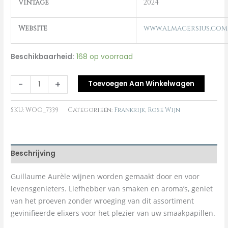
Vintage
2024
Website
www.almacersius.com
Beschikbaarheid:
168 op voorraad
-
+
Toevoegen Aan Winkelwagen
SKU:
WOO_7339
Categorieën:
Frankrijk
,
Rose Wijn
Beschrijving
Guillaume Aurèle wijnen worden gemaakt door en voor
levensgenieters. Liefhebber van smaken en aroma’s, geniet
van het proeven zonder wroeging van dit assortiment
gevinifieerde elixers voor het plezier van uw smaakpapillen.