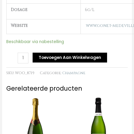
Dosage
6g/L
Website
www.gonet-medevill
Beschikbaar via nabestelling
Toevoegen Aan Winkelwagen
SKU:
WOO_8719
Categorie:
Champagne
Gerelateerde producten