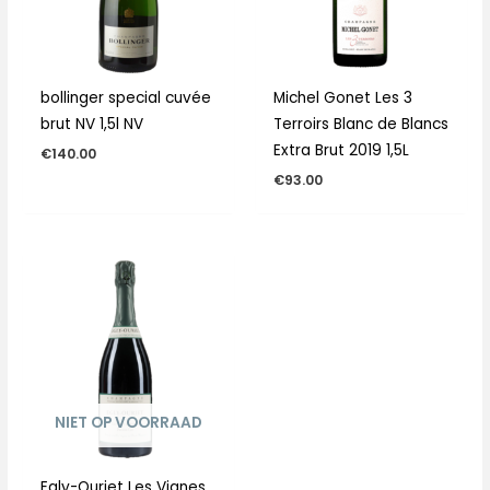
bollinger special cuvée
Michel Gonet Les 3
brut NV 1,5l NV
Terroirs Blanc de Blancs
Extra Brut 2019 1,5L
€
140.00
€
93.00
NIET OP VOORRAAD
Egly-Ouriet Les Vignes