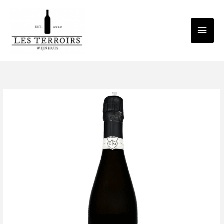
Spring
Hoo
naar
de
inhoud
Gonet-
Medeville
Bouzy
Granc
Cru
Blanc
de
Noirs
Les
Savelons
2019