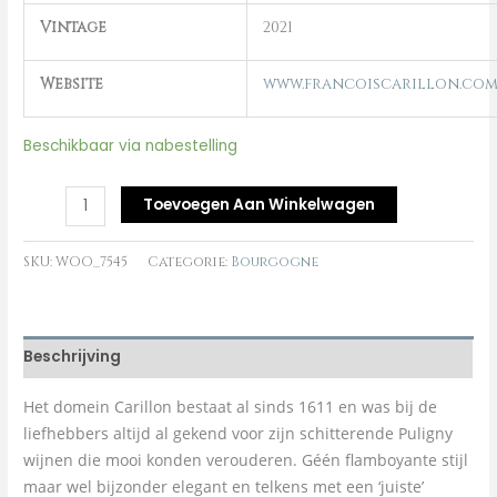
Vintage
2021
Website
www.francoiscarillon.co
Beschikbaar via nabestelling
Toevoegen Aan Winkelwagen
SKU:
WOO_7545
Categorie:
Bourgogne
Beschrijving
Het domein Carillon bestaat al sinds 1611 en was bij de
liefhebbers altijd al gekend voor zijn schitterende Puligny
wijnen die mooi konden verouderen. Géén flamboyante stijl
maar wel bijzonder elegant en telkens met een ‘juiste’