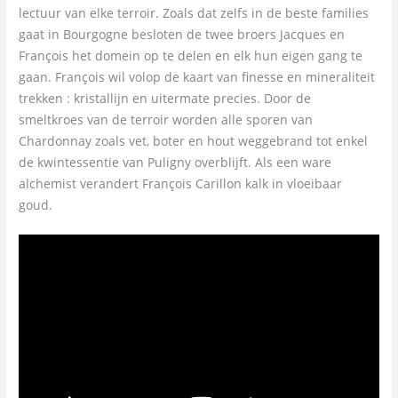
lectuur van elke terroir. Zoals dat zelfs in de beste families
gaat in Bourgogne besloten de twee broers Jacques en
François het domein op te delen en elk hun eigen gang te
gaan. François wil volop de kaart van finesse en mineraliteit
trekken : kristallijn en uitermate precies. Door de
smeltkroes van de terroir worden alle sporen van
Chardonnay zoals vet, boter en hout weggebrand tot enkel
de kwintessentie van Puligny overblijft. Als een ware
alchemist verandert François Carillon kalk in vloeibaar
goud.