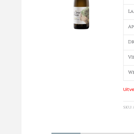
L
Ap
Dr
Vi
We
Uitv
SKU: