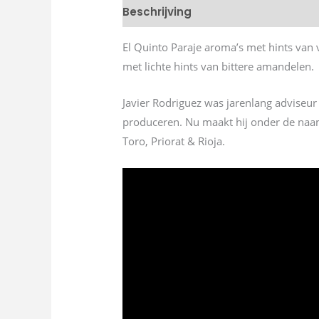
Beschrijving
El Quinto Paraje aroma’s met hints van 
met lichte hints van bittere amandelen.
Javier Rodriguez was jarenlang adviseur
produceren. Nu maakt hij onder de naam 
Toro, Priorat & Rioja.