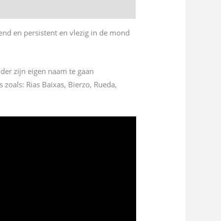
end en persistent en vlezig in de mond
nder zijn eigen naam te gaan
 zoals: Rias Baixas, Bierzo, Rueda,