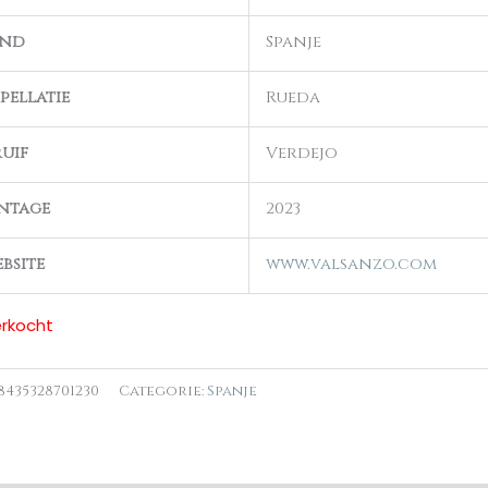
and
Spanje
pellatie
Rueda
uif
Verdejo
ntage
2023
bsite
www.valsanzo.com
erkocht
8435328701230
Categorie:
Spanje