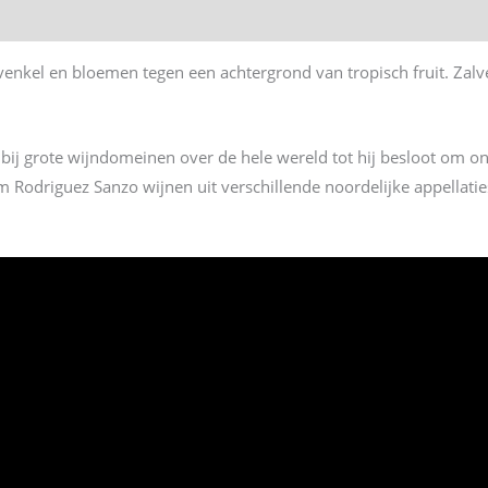
venkel en bloemen tegen een achtergrond van tropisch fruit. Zalv
 bij grote wijndomeinen over de hele wereld tot hij besloot om o
Rodriguez Sanzo wijnen uit verschillende noordelijke appellaties