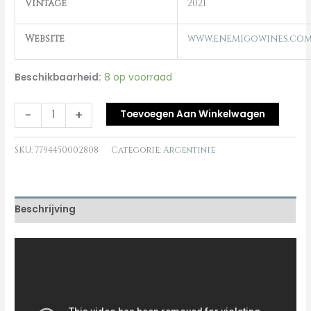
Vintage
2021
Website
www.enemigowines.co
Beschikbaarheid:
8 op voorraad
-
+
Toevoegen Aan Winkelwagen
SKU:
7794450002808
Categorie:
Argentinië
Beschrijving