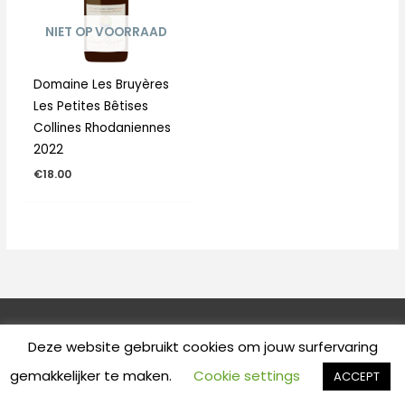
NIET OP VOORRAAD
Domaine Les Bruyères
Les Petites Bêtises
Collines Rhodaniennes
2022
€
18.00
Copyright © 2026
Wijnhuis Les Terroirs
Deze website gebruikt cookies om jouw surfervaring
Powered by Deal Webdesign
gemakkelijker te maken.
Cookie settings
ACCEPT