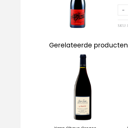
Rebe
-
2022
aant
SKU:
Gerelateerde producte