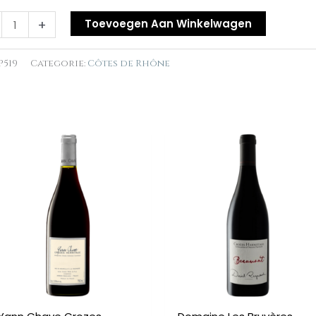
lle
+
Toevoegen Aan Winkelwagen
al
P519
Categorie:
Côtes de Rhône
n