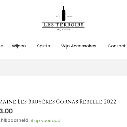
me
Wijnen
Spirits
Wijn Accessoires
Contact
aine Les Bruyères Cornas Rebelle 2022
aine
3.00
ères
hikbaarheid:
9 op voorraad
as