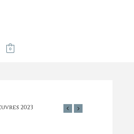
0
euvres 2023