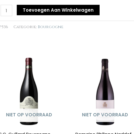
Toevoegen Aan Winkelwagen
une
P536
Categorie:
Bourgogne
res
n
al
NIET OP VOORRAAD
NIET OP VOORRAAD