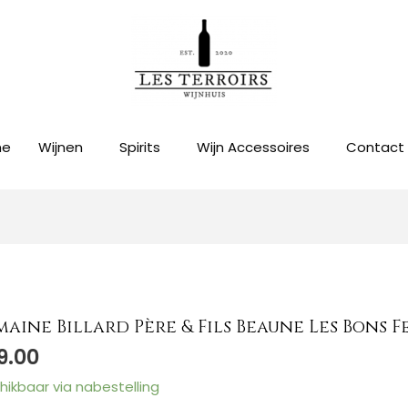
me
Wijnen
Spirits
Wijn Accessoires
Contact
aine Billard Père & Fils Beaune Les Bons F
aine
9.00
d
hikbaar via nabestelling