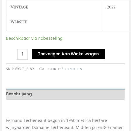
Vintage
2022
Website
Beschikbaar via nabestelling
Toevoegen Aan Winkelwagen
SKU:
WOO_8182
Categorie:
Bourgogne
Beschrijving
Fernand Lécheneaut begon in 1950 met 2,5 hectare
wijngaarden Domaine Lécheneaut. Midden jaren ‘80 namen