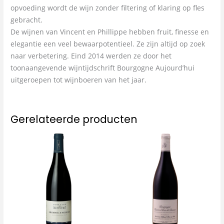
opvoeding wordt de wijn zonder filtering of klaring op fles
gebracht.
De wijnen van Vincent en Phillippe hebben fruit, finesse en
elegantie een veel bewaarpotentieel. Ze zijn altijd op zoek
naar verbetering. Eind 2014 werden ze door het
toonaangevende wijntijdschrift Bourgogne Aujourd’hui
uitgeroepen tot wijnboeren van het jaar.
Gerelateerde producten