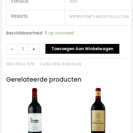
Vintage
2019
Website
www.gonet-medeville.com
Beschikbaarheid:
9 op voorraad
-
+
Toevoegen Aan Winkelwagen
SKU:
WOO_7691
Categorie:
Bordeaux
Gerelateerde producten