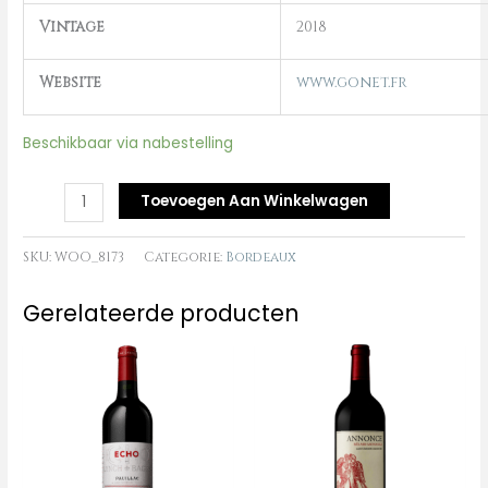
Vintage
2018
Website
www.gonet.fr
Beschikbaar via nabestelling
Toevoegen Aan Winkelwagen
SKU:
WOO_8173
Categorie:
Bordeaux
Gerelateerde producten