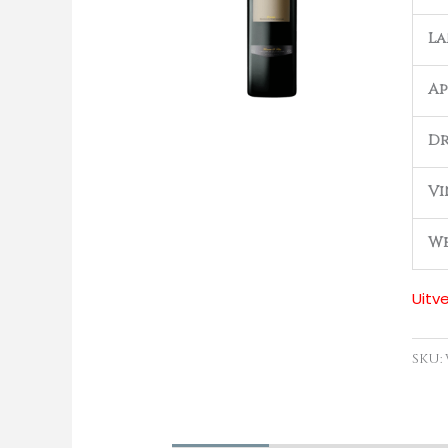
L
Ap
Dr
Vi
We
Uitv
SKU: