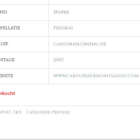
and
Spanje
pellatie
Priorat
uif
Carignan,Grenache
ntage
2007
bsite
www.cartoixademontsalvat.com
erkocht
WOO_7413
Categorie:
Priorat