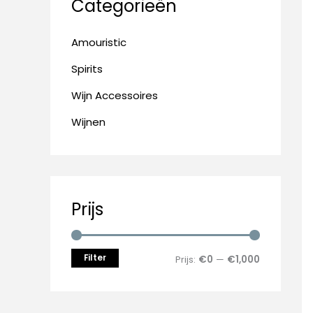
Categorieën
n
i
i
a
j
j
Amouristic
a
s
s
Spirits
r
:
Wijn Accessoires
Wijnen
Prijs
Filter
Prijs:
€0
—
€1,000