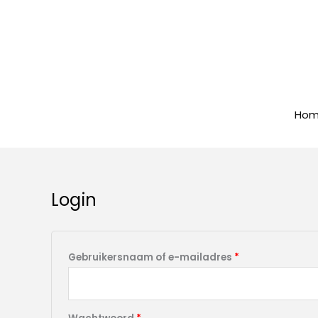
Spring
naar
de
inhoud
Ho
Login
Vereist
Vereist
Gebruikersnaam of e-mailadres
*